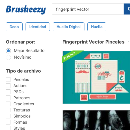
Dedo
Identidad
Huella Digital
Huella
Ordenar por:
Fingerprint Vector Pinceles
-
Mejor Resultado
Novísimo
Tipo de archivo
Pinceles
Actions
PSDs
Patrones
Gradientes
Texturas
Símbolos
Formas
Styles