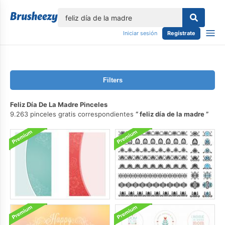
lose
Iniciar sesión
Regístrate
Filters
Feliz Día De La Madre Pinceles
9.263 pinceles gratis correspondientes
feliz día de la madre