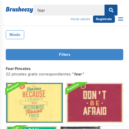
lose
Iniciar sesión
Regístrate
Miedo
Filters
Fear Pinceles
22 pinceles gratis correspondientes
fear