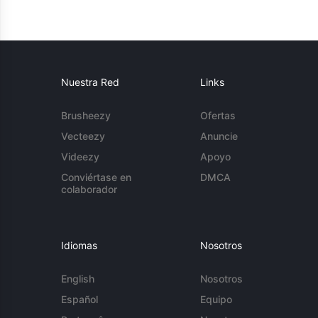
Nuestra Red
Links
Brusheezy
Ofertas
Vecteezy
Anuncie
Videezy
Apoyo
Conviértase en
DMCA
colaborador
Idiomas
Nosotros
English
Nosotros
Español
Equipo