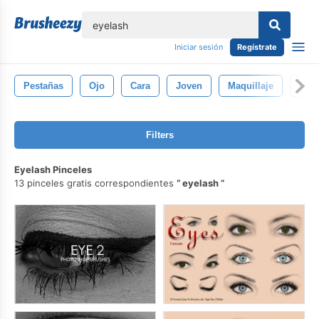
lose
Iniciar sesión
Regístrate
Pestañas
Ojo
Cara
Joven
Maquillaje
Hem
Filters
Eyelash Pinceles
13 pinceles gratis correspondientes
eyelash