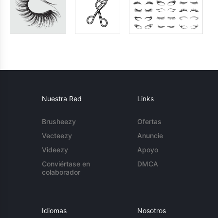
Nuestra Red
Links
Brusheezy
Ofertas
Vecteezy
Anuncie
Videezy
Apoyo
Conviértase en
DMCA
colaborador
Idiomas
Nosotros