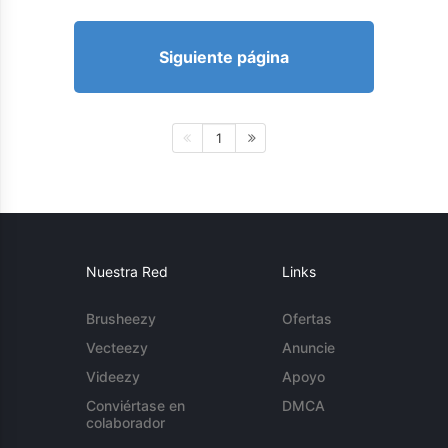
Siguiente página
1
Nuestra Red
Links
Brusheezy
Ofertas
Vecteezy
Anuncie
Videezy
Apoyo
Conviértase en
DMCA
colaborador