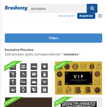
lose
Iniciar sesión
Regístrate
Filters
Exclusive Pinceles
228 pinceles gratis correspondientes
exclusive