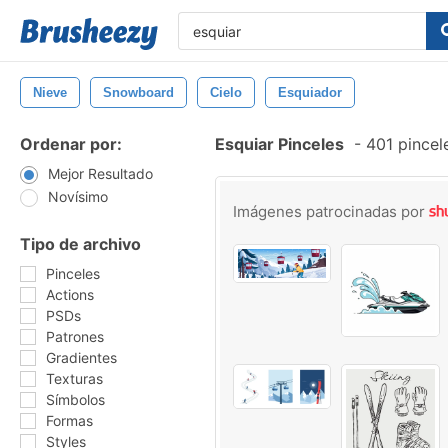
Nieve
Snowboard
Cielo
Esquiador
Ordenar por:
Esquiar Pinceles
-
401 pincel
Mejor Resultado
Novísimo
Imágenes patrocinadas por
Tipo de archivo
Pinceles
Actions
PSDs
Patrones
Gradientes
Texturas
Símbolos
Formas
Styles