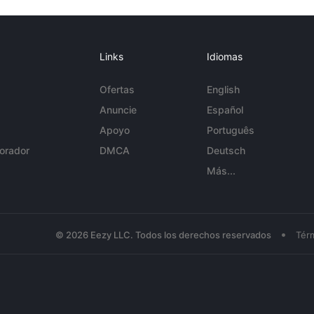
Links
Idiomas
Ofertas
English
Anuncie
Español
Apoyo
Português
orador
DMCA
Deutsch
Más...
•
© 2026 Eezy LLC. Todos los derechos reservados
Tér