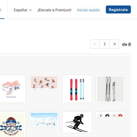
Regístrate
D
Español
¡Elevate a Premium!
Iniciar sesión
de 8
1