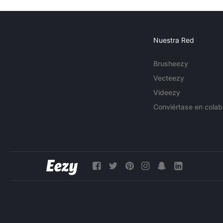
Nuestra Red
Brusheezy
Vecteezy
Videezy
Conviértase en colab