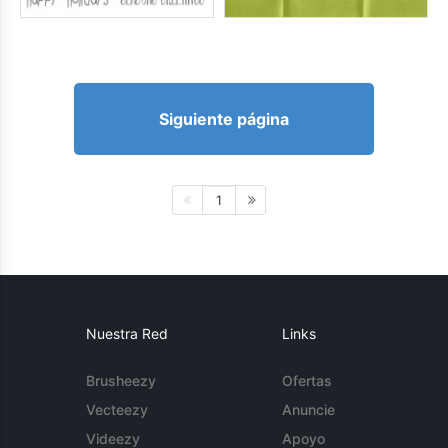
Siguiente página
1
Nuestra Red
Links
Brusheezy
Ofertas
Vecteezy
Anuncie
Videezy
Apoyo