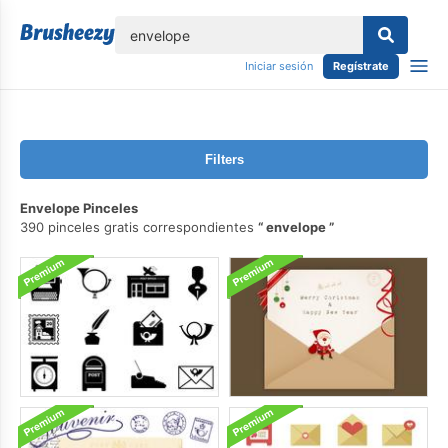
lose
Iniciar sesión
Regístrate
Filters
Envelope Pinceles
390 pinceles gratis correspondientes
envelope