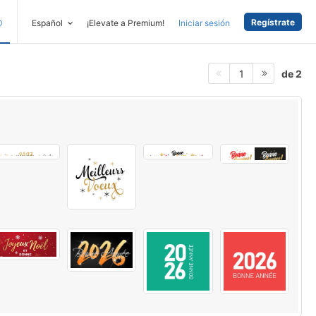
Regístrate
D
Español
¡Elevate a Premium!
Iniciar sesión
de 2
1