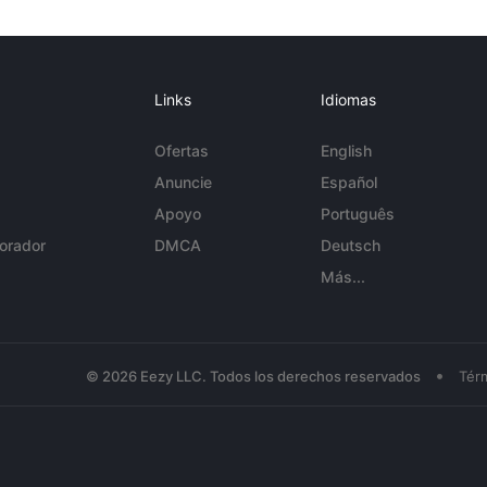
Links
Idiomas
Ofertas
English
Anuncie
Español
Apoyo
Português
orador
DMCA
Deutsch
Más...
•
© 2026 Eezy LLC. Todos los derechos reservados
Tér