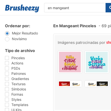
Ordenar por:
En Mangeant Pinceles
-
69 pi
Mejor Resultado
Novísimo
Imágenes patrocinadas por
Tipo de archivo
Pinceles
Actions
PSDs
Patrones
Gradientes
Texturas
Símbolos
Formas
Styles
Templates
Ui Kits