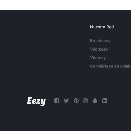
Nuestra Red
Brusheezy
Vecteezy
Videezy
Conviértase en colab