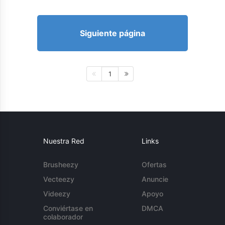
Siguiente página
1
Nuestra Red
Links
Brusheezy
Ofertas
Vecteezy
Anuncie
Videezy
Apoyo
Conviértase en
DMCA
colaborador