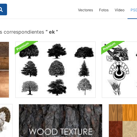
Vectores
Fotos
Vídeo
PS
is correspondientes
ek