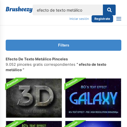
lose
Iniciar sesión
Regístrate
Filters
Efecto De Texto Metálico Pinceles
9.052 pinceles gratis correspondientes
efecto de texto
metálico