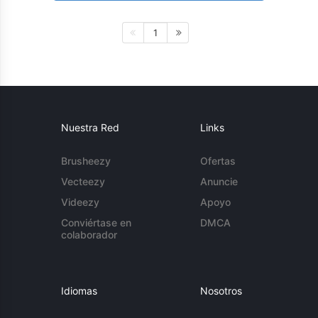
1
Nuestra Red
Links
Brusheezy
Ofertas
Vecteezy
Anuncie
Videezy
Apoyo
Conviértase en
DMCA
colaborador
Idiomas
Nosotros