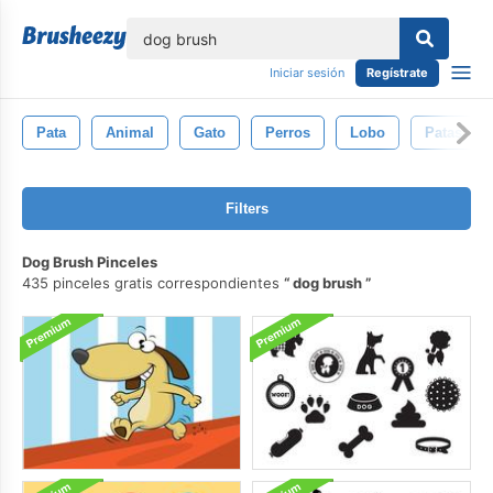
lose
Iniciar sesión
Regístrate
Pata
Animal
Gato
Perros
Lobo
Patas
Filters
Dog Brush Pinceles
435 pinceles gratis correspondientes
dog brush