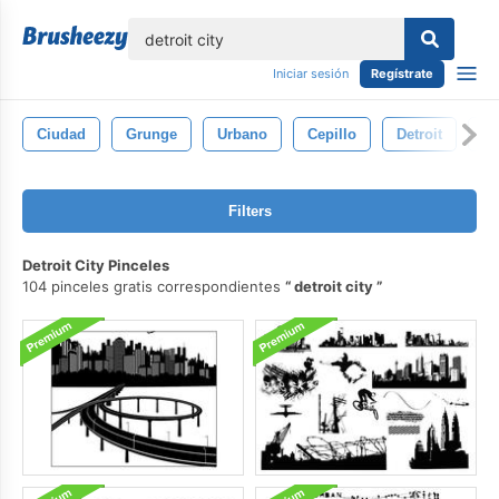
lose
Iniciar sesión
Regístrate
Ciudad
Grunge
Urbano
Cepillo
Detroit
Ed
Filters
Detroit City Pinceles
104 pinceles gratis correspondientes
detroit city