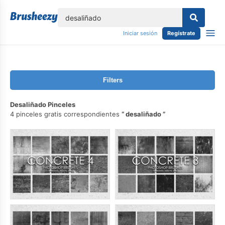
lose
Iniciar sesión
Regístrate
Filters
Desaliñado Pinceles
4 pinceles gratis correspondientes
desaliñado