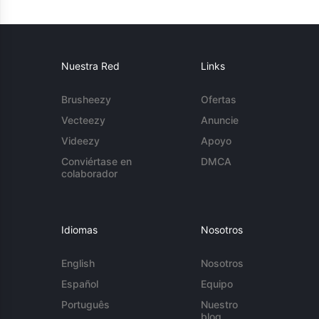
Nuestra Red
Links
Brusheezy
Ofertas
Vecteezy
Anuncie
Videezy
Apoyo
Conviértase en
DMCA
colaborador
Idiomas
Nosotros
English
Nosotros
Español
Equipo
Português
Nuestro
blog