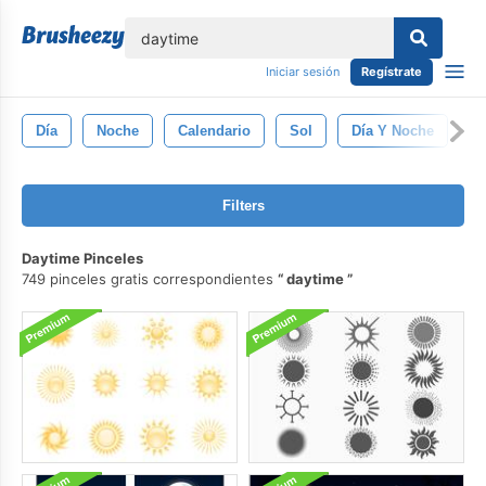
lose
Iniciar sesión
Regístrate
Día
Noche
Calendario
Sol
Día Y Noche
Filters
Daytime Pinceles
749 pinceles gratis correspondientes
daytime