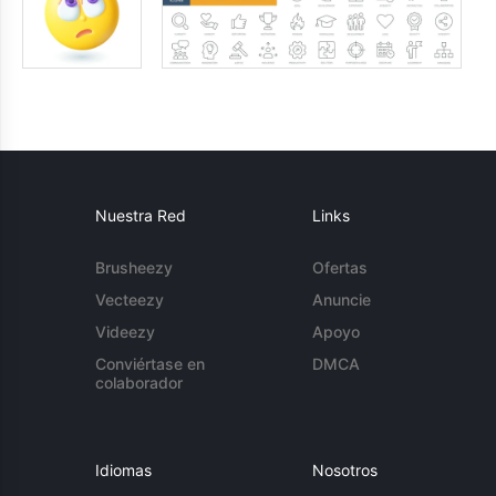
Nuestra Red
Links
Brusheezy
Ofertas
Vecteezy
Anuncie
Videezy
Apoyo
Conviértase en
DMCA
colaborador
Idiomas
Nosotros