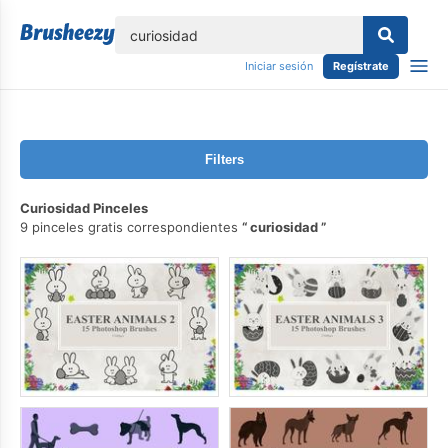
lose
Iniciar sesión
Regístrate
Filters
Curiosidad Pinceles
9 pinceles gratis correspondientes
curiosidad