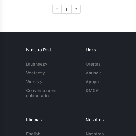
1
Nuestra Red
Links
Brusheezy
Ofertas
Vecteezy
Anuncie
Videezy
Apoyo
Conviértase en
DMCA
colaborador
Idiomas
Nosotros
English
Nosotros