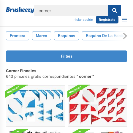
lose
Iniciar sesión
Regístrate
Frontera
Marco
Esquinas
Esquina De La Habitació
Filters
Corner Pinceles
643 pinceles gratis correspondientes
corner