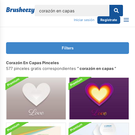
lose
Iniciar sesión
Regístrate
Filters
Corazón En Capas Pinceles
577 pinceles gratis correspondientes
corazón en capas