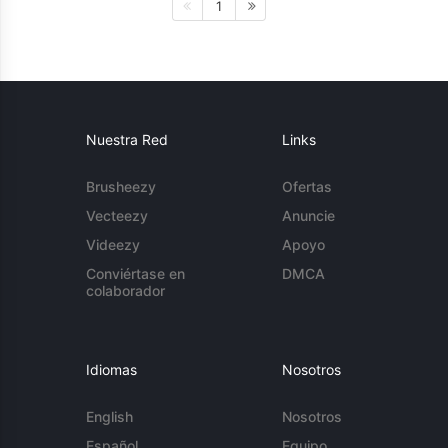
1
Nuestra Red
Links
Brusheezy
Ofertas
Vecteezy
Anuncie
Videezy
Apoyo
Conviértase en
DMCA
colaborador
Idiomas
Nosotros
English
Nosotros
Español
Equipo