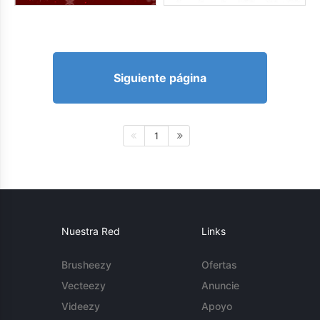
Siguiente página
1
Nuestra Red
Links
Brusheezy
Ofertas
Vecteezy
Anuncie
Videezy
Apoyo