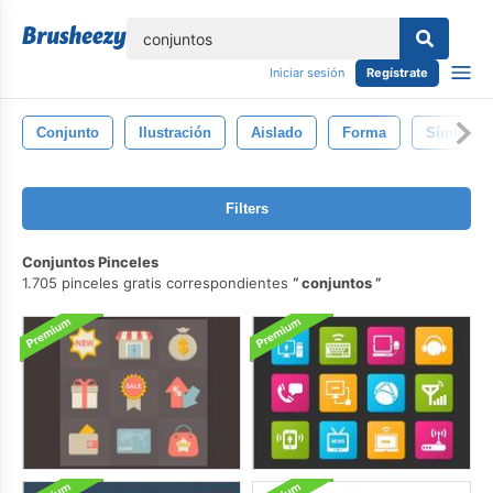
lose
Iniciar sesión
Regístrate
Conjunto
Ilustración
Aislado
Forma
Símbolo
Filters
Conjuntos Pinceles
1.705 pinceles gratis correspondientes
conjuntos