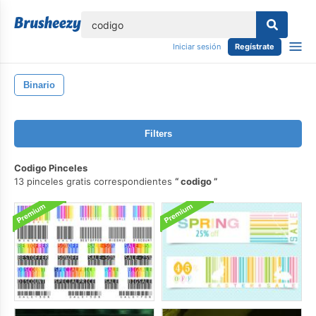
lose
Iniciar sesión
Regístrate
Binario
Filters
Codigo Pinceles
13 pinceles gratis correspondientes
codigo