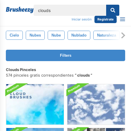
lose
Iniciar sesión
Regístrate
Cielo
Nubes
Nube
Nublado
Naturaleza
G
Filters
Clouds Pinceles
574 pinceles gratis correspondientes
clouds