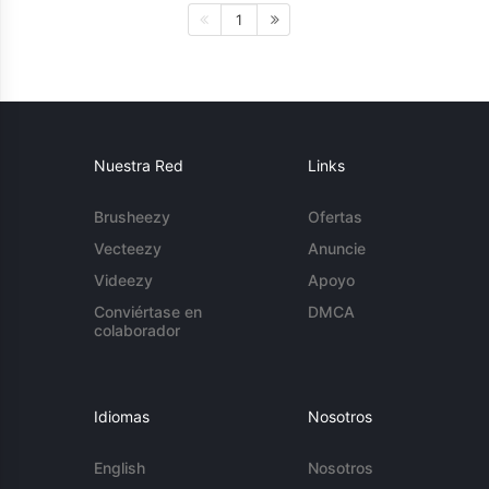
1
Nuestra Red
Links
Brusheezy
Ofertas
Vecteezy
Anuncie
Videezy
Apoyo
Conviértase en
DMCA
colaborador
Idiomas
Nosotros
English
Nosotros