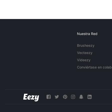
Nuestra Red
Brusheezy
Vecteezy
Videezy
Conviértase en colab