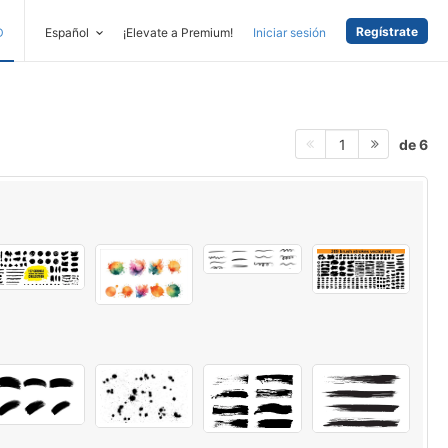
Regístrate
D
Español
¡Elevate a Premium!
Iniciar sesión
de 6
1