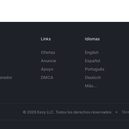
Links
Idiomas
Ofertas
English
Anuncie
Español
Apoyo
Português
orador
DMCA
Deutsch
Más...
•
© 2026 Eezy LLC. Todos los derechos reservados
Tér