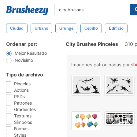
Ciudad
Urbano
Grunge
Cepillo
Edificio
Ordenar por:
City Brushes Pinceles
-
310 p
Mejor Resultado
Novísimo
Imágenes patrocinadas por
Tipo de archivo
Pinceles
Actions
PSDs
Patrones
Gradientes
Texturas
Símbolos
Formas
Styles