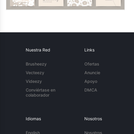
Nuestra Red
Links
Brusheezy
Ofertas
Vecteezy
Anuncie
Videezy
Apoyo
Conviértase en
DMCA
colaborador
Idiomas
Nosotros
English
Nosotros