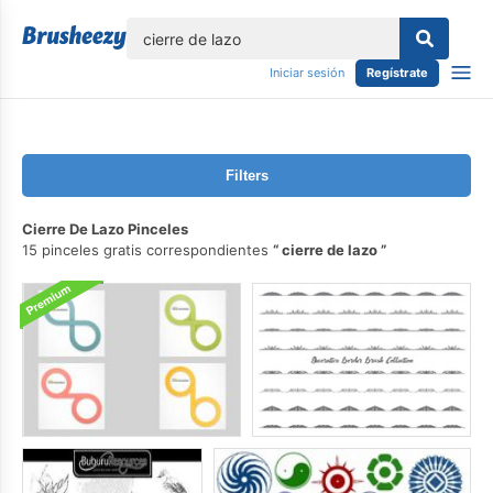
lose
Iniciar sesión
Regístrate
Filters
Cierre De Lazo Pinceles
15 pinceles gratis correspondientes
cierre de lazo