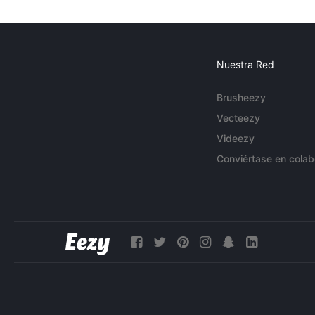
Nuestra Red
Brusheezy
Vecteezy
Videezy
Conviértase en colab