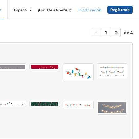
Regístrate
D
Español
¡Elevate a Premium!
Iniciar sesión
de 4
1