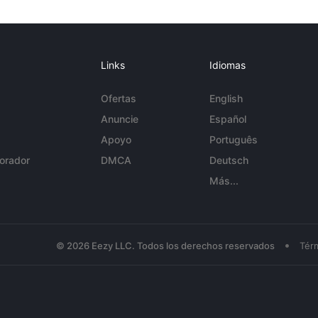
Links
Idiomas
Ofertas
English
Anuncie
Español
Apoyo
Português
orador
DMCA
Deutsch
Más...
•
© 2026 Eezy LLC. Todos los derechos reservados
Tér