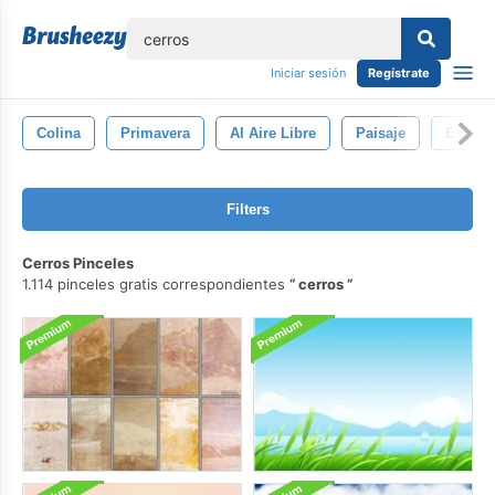
lose
Iniciar sesión
Regístrate
Colina
Primavera
Al Aire Libre
Paisaje
Escena
Filters
Cerros Pinceles
1.114 pinceles gratis correspondientes
cerros