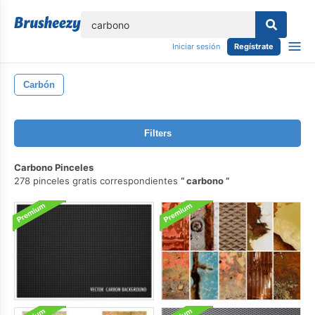
lose
Iniciar sesión
Regístrate
Carbón
Filters
Carbono Pinceles
278 pinceles gratis correspondientes
carbono