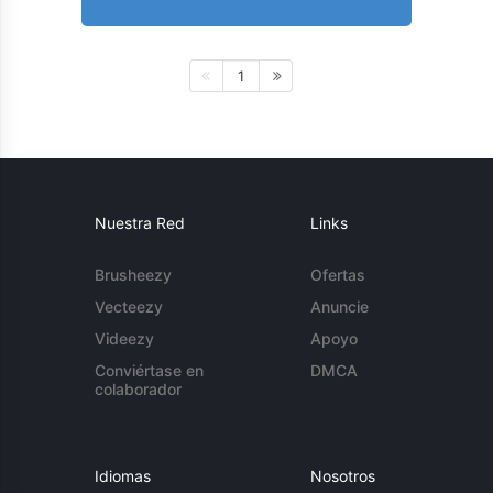
1
Nuestra Red
Links
Brusheezy
Ofertas
Vecteezy
Anuncie
Videezy
Apoyo
Conviértase en
DMCA
colaborador
Idiomas
Nosotros