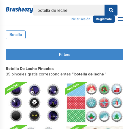
lose
Iniciar sesión
Regístrate
Botella
Filters
Botella De Leche Pinceles
35 pinceles gratis correspondientes
botella de leche