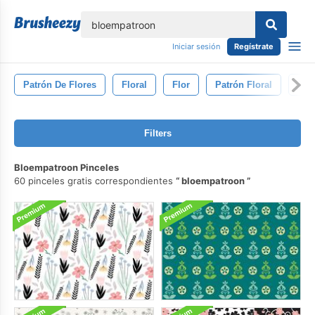
lose
Iniciar sesión
Regístrate
Patrón De Flores
Floral
Flor
Patrón Floral
Pat
Filters
Bloempatroon Pinceles
60 pinceles gratis correspondientes
bloempatroon