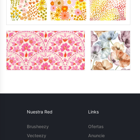
Nuestra Red
Links
Brusheezy
Ofertas
Vecteezy
Anuncie