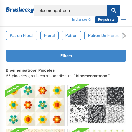
lose
Iniciar sesión
Regístrate
Patrón Floral
Floral
Patrón
Patrón De Flores
F
Filters
Bloemenpatroon Pinceles
65 pinceles gratis correspondientes
bloemenpatroon