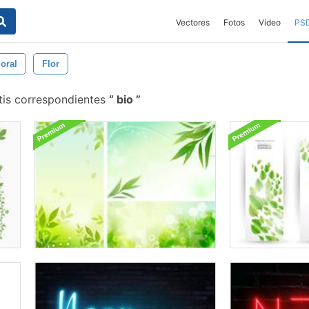
Vectores
Fotos
Vídeo
PS
loral
Flor
tis correspondientes
bio