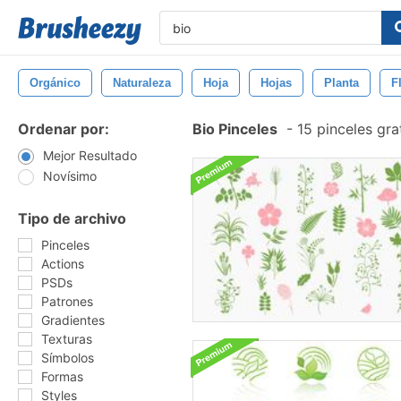
Orgánico
Naturaleza
Hoja
Hojas
Planta
F
Ordenar por:
Bio Pinceles
-
15 pinceles gra
Mejor Resultado
Novísimo
Tipo de archivo
Pinceles
Actions
PSDs
Patrones
Gradientes
Texturas
Símbolos
Formas
Styles