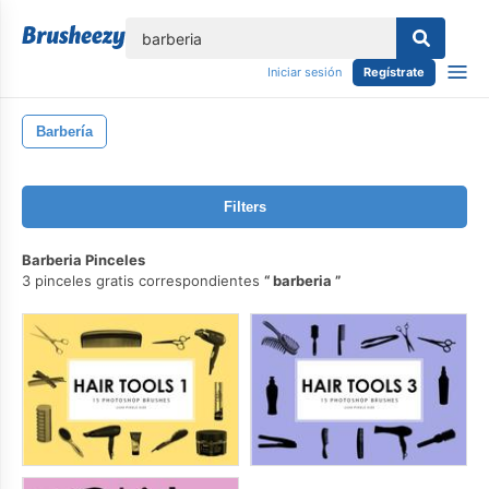
lose
Iniciar sesión
Regístrate
Barbería
Filters
Barberia Pinceles
3 pinceles gratis correspondientes
barberia