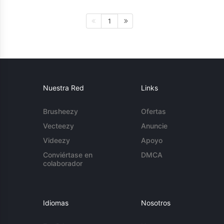
1
Nuestra Red
Links
Brusheezy
Ofertas
Vecteezy
Anuncie
Videezy
Apoyo
Conviértase en
DMCA
colaborador
Idiomas
Nosotros