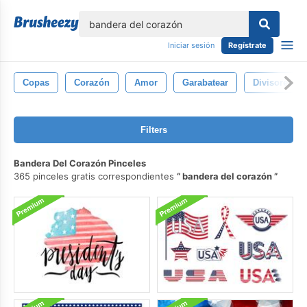
lose
Iniciar sesión
Regístrate
Copas
Corazón
Amor
Garabatear
Divisores
Filters
Bandera Del Corazón Pinceles
365 pinceles gratis correspondientes
bandera del corazón