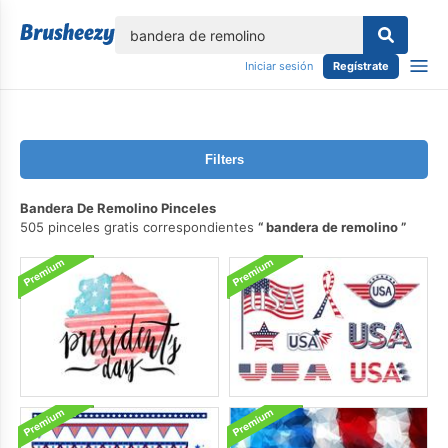
lose
Iniciar sesión
Regístrate
Filters
Bandera De Remolino Pinceles
505 pinceles gratis correspondientes
bandera de remolino