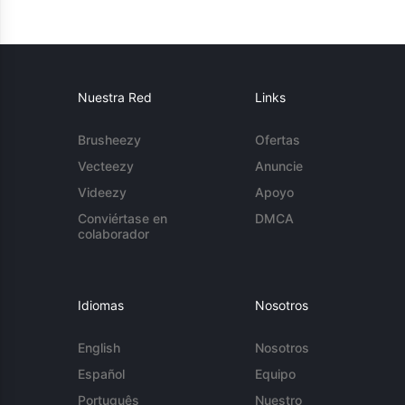
Nuestra Red
Links
Brusheezy
Ofertas
Vecteezy
Anuncie
Videezy
Apoyo
Conviértase en
DMCA
colaborador
Idiomas
Nosotros
English
Nosotros
Español
Equipo
Português
Nuestro