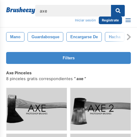
lose
Iniciar sesión
Regístrate
Mano
Guardabosque
Encargarse De
Hacha
Ai
Filters
Axe Pinceles
8 pinceles gratis correspondientes
axe