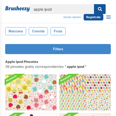
lose
Iniciar sesión
Regístrate
Manzana
Comida
Fruta
Filters
Apple Ipod Pinceles
39 pinceles gratis correspondientes
apple ipod