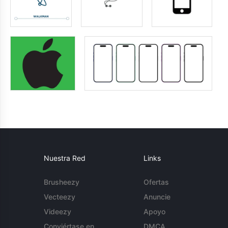
Nuestra Red
Links
Brusheezy
Ofertas
Vecteezy
Anuncie
Videezy
Apoyo
Conviértase en
DMCA