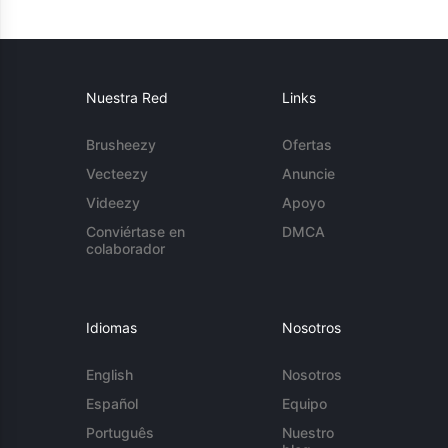
Nuestra Red
Links
Brusheezy
Ofertas
Vecteezy
Anuncie
Videezy
Apoyo
Conviértase en
DMCA
colaborador
Idiomas
Nosotros
English
Nosotros
Español
Equipo
Português
Nuestro