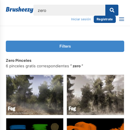
lose
Iniciar sesión
Regístrate
Filters
Zero Pinceles
6 pinceles gratis correspondientes
zero