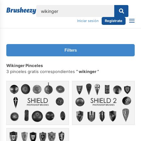
lose
Iniciar sesión
Regístrate
Filters
Wikinger Pinceles
3 pinceles gratis correspondientes
wikinger