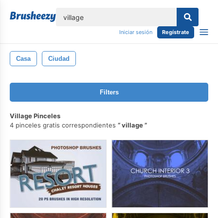
lose
Iniciar sesión
Regístrate
Casa
Ciudad
Filters
Village Pinceles
4 pinceles gratis correspondientes
village