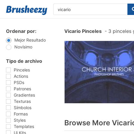
Ordenar por:
Vicario Pinceles
-
3 pinceles 
Mejor Resultado
Novísimo
Tipo de archivo
Pinceles
Actions
PSDs
Patrones
Gradientes
Texturas
Símbolos
Formas
Styles
Browse More Vicari
Templates
Ui Kits