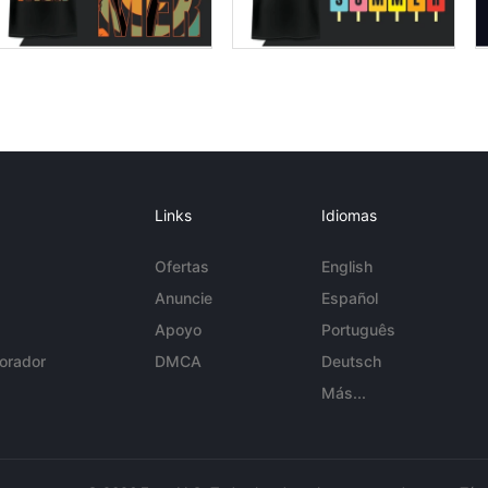
Links
Idiomas
Ofertas
English
Anuncie
Español
Apoyo
Português
orador
DMCA
Deutsch
Más...