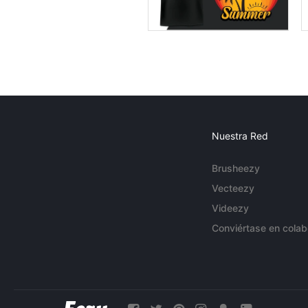
Nuestra Red
Brusheezy
Vecteezy
Videezy
Conviértase en colab