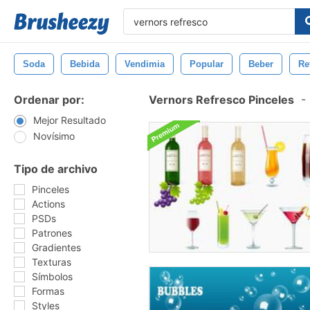
Soda
Bebida
Vendimia
Popular
Beber
Re
Ordenar por:
Vernors Refresco Pinceles
-
Mejor Resultado
Novísimo
Tipo de archivo
Pinceles
Actions
PSDs
Patrones
Gradientes
Texturas
Símbolos
Formas
Styles