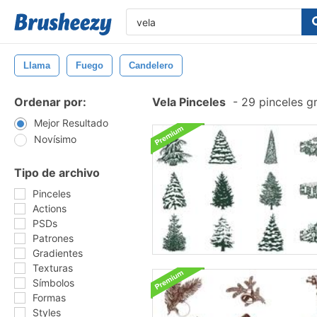
Llama
Fuego
Candelero
Ordenar por:
Vela Pinceles
-
29 pinceles g
Mejor Resultado
Novísimo
Tipo de archivo
Pinceles
Actions
PSDs
Patrones
Gradientes
Texturas
Símbolos
Formas
Styles