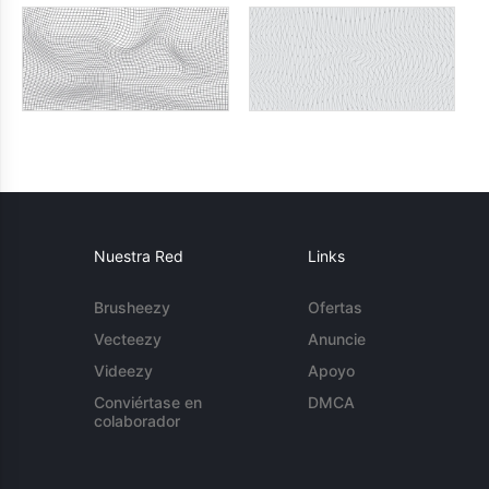
Nuestra Red
Links
Brusheezy
Ofertas
Vecteezy
Anuncie
Videezy
Apoyo
Conviértase en
DMCA
colaborador