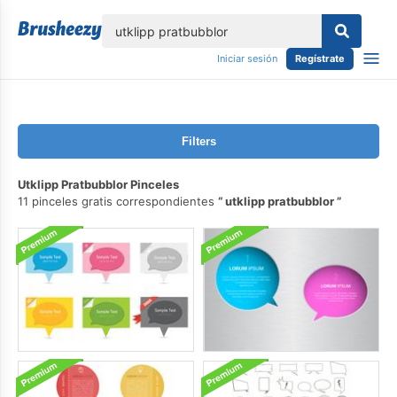
lose
Iniciar sesión
Regístrate
Filters
Utklipp Pratbubblor Pinceles
11 pinceles gratis correspondientes
utklipp pratbubblor