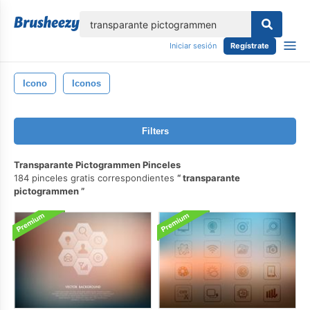
lose
Iniciar sesión
Regístrate
Icono
Iconos
Filters
Transparante Pictogrammen Pinceles
184 pinceles gratis correspondientes
transparante
pictogrammen