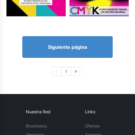
Siguiente página
1
Nuestra Red
Links
Brusheezy
Ofertas
Vecteezy
Anuncie