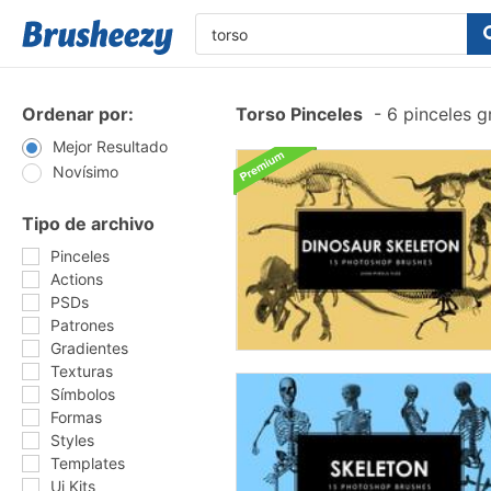
Ordenar por:
Torso Pinceles
-
6 pinceles g
Mejor Resultado
Novísimo
Tipo de archivo
Pinceles
Actions
PSDs
Patrones
Gradientes
Texturas
Símbolos
Formas
Styles
Templates
Ui Kits