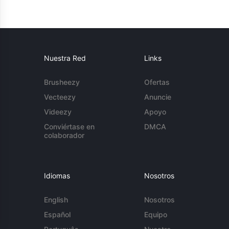
Nuestra Red
Links
Brusheezy
Ofertas
Vecteezy
Anuncie
Videezy
Apoyo
Conviértase en
DMCA
colaborador
Idiomas
Nosotros
English
Nosotros
Español
Equipo