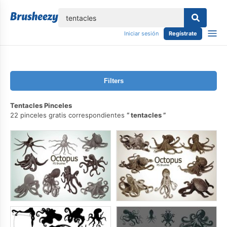
lose
Iniciar sesión
Regístrate
Filters
Tentacles Pinceles
22 pinceles gratis correspondientes
tentacles