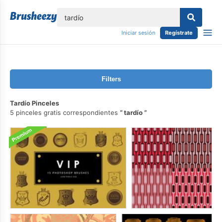
lose
Iniciar sesión
Regístrate
Filters
Tardío Pinceles
5 pinceles gratis correspondientes
tardío