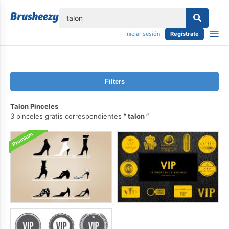
lose
Iniciar sesión
Regístrate
Filters
Talon Pinceles
3 pinceles gratis correspondientes
talon