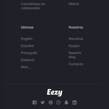
Conviértase en
DMCA
colaborador
Idiomas
Nosotros
English
Nosotros
Español
Equipo
Português
Nuestro
blog
Deutsch
Contacto
Más...