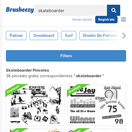
lose
Iniciar sesión
Regístrate
Patinar
Snowboard
Surf
Diseño De Patineta
Filters
Skateboarder Pinceles
38 pinceles gratis correspondientes
skateboarder